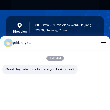
58# Distrito 2, Nueva Aldea WenXi, Pujiang,
322200, Zhejiang, China
Dirección
pjhblcrystal
jinhuacz@126.com
1:44 AM
E-mail
Good day, what product are you looking for?
0086-579-84153676
Teléfono