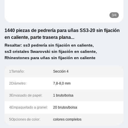
3
/
4
1440 piezas de pedrería para uñas SS3-20 sin fijación
en caliente, parte trasera plana...
Resaltar:
ss3 pedrería sin fijación en caliente
,
ss3 cristales Swarovski sin fijación en caliente
,
Rhinestones para uñas sin fijación en caliente
1Tamaño:
Sección 4
2Diámetro:
7,8-8,0 mm
3Envasado de papel:
1 bruto/bolsa
4Empaquetado a granel:
20 brutos/bolsa
5Opciones de color:
colores completos