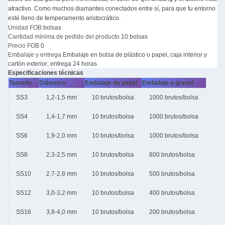
atractivo. Como muchos diamantes conectados entre sí, para que tu entorno
esté lleno de temperamento aristocrático.
Unidad FOB
bolsas
Cantidad mínima de pedido del producto
10 bolsas
Precio FOB
0
Embalaje y entrega
Embalaje en bolsa de plástico o papel, caja interior y
cartón exterior; entrega 24 horas
Especificaciones técnicas
Tamaño
Diámetro
Embalaje de papel
Embalaje a granel
SS3
1,2-1,5 mm
10 brutos/bolsa
1000 brutos/bolsa
SS4
1,4-1,7 mm
10 brutos/bolsa
1000 brutos/bolsa
SS6
1,9-2,0 mm
10 brutos/bolsa
1000 brutos/bolsa
SS8
2,3-2,5 mm
10 brutos/bolsa
800 brutos/bolsa
SS10
2,7-2,8 mm
10 brutos/bolsa
500 brutos/bolsa
SS12
3,0-3,2 mm
10 brutos/bolsa
400 brutos/bolsa
SS16
3,8-4,0 mm
10 brutos/bolsa
200 brutos/bolsa