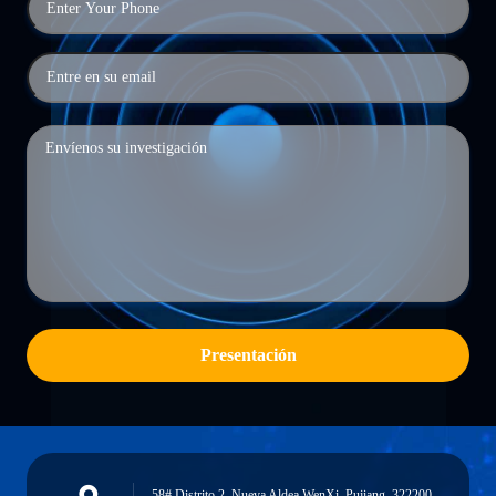
Presentación
58# Distrito 2, Nueva Aldea WenXi, Pujiang, 322200,