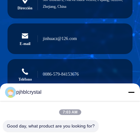
Zhejiang, China
Dirección
jinhuacz@126.com
E-mail
0086-579-84153676
Teléfono
pjhblcrystal
7:03 AM
Pujiang HBL Handicraft Co., Ltd.
Good day, what product are you looking for?