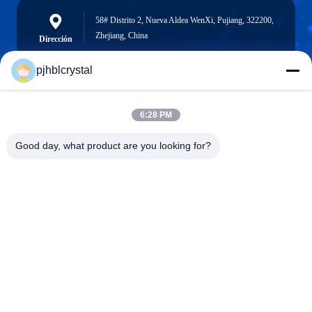
58# Distrito 2, Nueva Aldea WenXi, Pujiang, 322200,
Zhejiang, China
Dirección
pjhblcrystal
jinhuacz@126.com
6:28 PM
E-mail
Good day, what product are you looking for?
0086-579-84153676
Teléfono
Pujiang HBL Handicraft Co., Ltd.