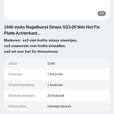
3
/
4
1440 stuks Nagelkunst Strass SS3-20 Niet Hot Fix
Platte Achterkant...
Markeren:
ss3 niet-hotfix strass steentjes
,
ss3 swarovski niet-hotfix kristallen
,
nail art non hot fix rhinestones
1Maat:
SS40
2Diameter:
7,8-8,0 mm
3Papierverpakking:
1 bruto/zak
4Bulkverpakkingen:
20 bruto/zak
5Kleuropties:
volledige kleuren