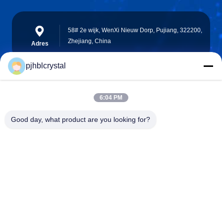
58# 2e wijk, WenXi Nieuw Dorp, Pujiang, 322200,
Zhejiang, China
Adres
pjhblcrystal
jinhuacz@126.com
6:04 PM
E-mail
Good day, what product are you looking for?
0086-579-84153676
Telefoon
Pujiang HBL Handicraft Co., Ltd.