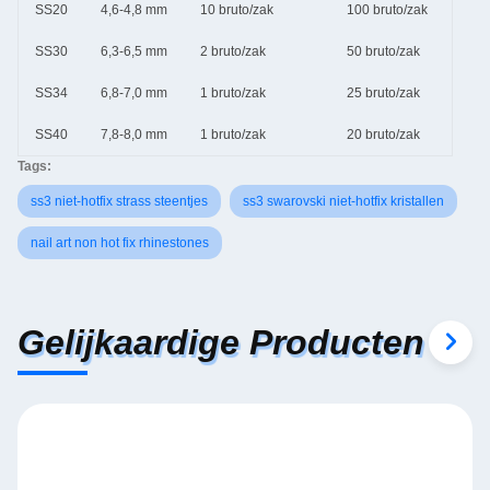
SS20
4,6-4,8 mm
10 bruto/zak
100 bruto/zak
SS30
6,3-6,5 mm
2 bruto/zak
50 bruto/zak
SS34
6,8-7,0 mm
1 bruto/zak
25 bruto/zak
SS40
7,8-8,0 mm
1 bruto/zak
20 bruto/zak
Tags:
ss3 niet-hotfix strass steentjes
ss3 swarovski niet-hotfix kristallen
nail art non hot fix rhinestones
Gelijkaardige Producten