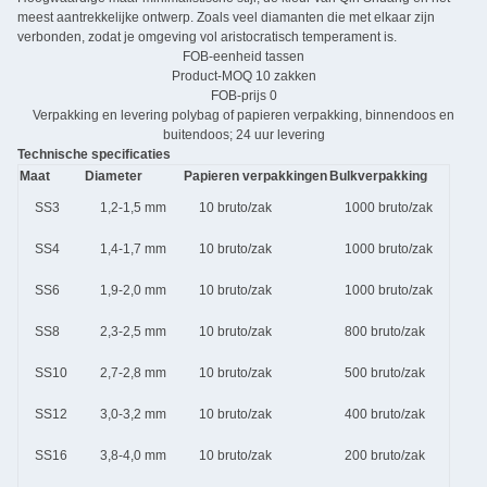
meest aantrekkelijke ontwerp. Zoals veel diamanten die met elkaar zijn
verbonden, zodat je omgeving vol aristocratisch temperament is.
FOB-eenheid
tassen
Product-MOQ
10 zakken
FOB-prijs
0
Verpakking en levering
polybag of papieren verpakking, binnendoos en
buitendoos; 24 uur levering
Technische specificaties
Maat
Diameter
Papieren verpakkingen
Bulkverpakking
SS3
1,2-1,5 mm
10 bruto/zak
1000 bruto/zak
SS4
1,4-1,7 mm
10 bruto/zak
1000 bruto/zak
SS6
1,9-2,0 mm
10 bruto/zak
1000 bruto/zak
SS8
2,3-2,5 mm
10 bruto/zak
800 bruto/zak
SS10
2,7-2,8 mm
10 bruto/zak
500 bruto/zak
SS12
3,0-3,2 mm
10 bruto/zak
400 bruto/zak
SS16
3,8-4,0 mm
10 bruto/zak
200 bruto/zak