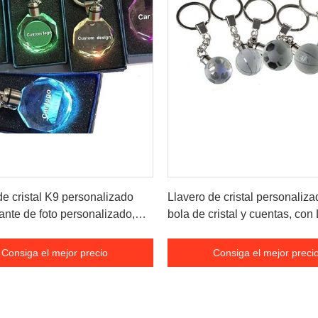
Consiga el mejor precio
Consiga el mejor preci
de cristal K9 personalizado
Llavero de cristal personaliz
ante de foto personalizado,
bola de cristal y cuentas, con 
con imagen, grabado láser,
con luz LED, regalo único
Consiga el mejor precio
Consiga el mejor preci