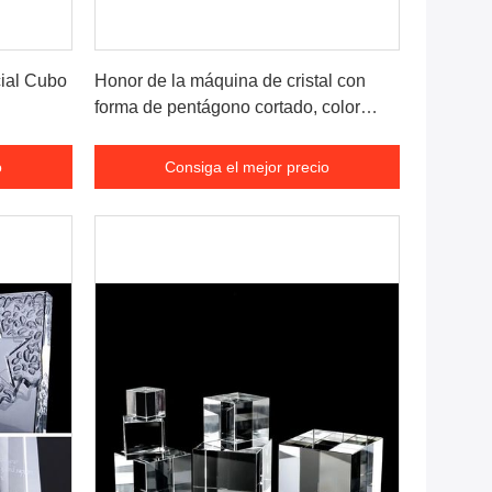
o
Consiga el mejor precio
cial Cubo
Honor de la máquina de cristal con
forma de pentágono cortado, color
blanco, piedra de circonita cúbica
suelta, cubos de cristal en blanco para
o
Consiga el mejor precio
grabar