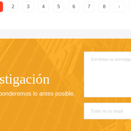
2
3
4
5
6
7
8
stigación
sponderemos lo antes posible.