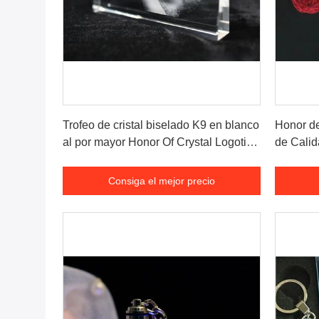
Consiga el mejor precio
Trofeo de cristal biselado K9 en blanco
Honor de
al por mayor Honor Of Crystal Logotipo
de Calid
personalizado Foto para regalo de
Claros p
negocios Souvenirs
Consiga el mejor precio