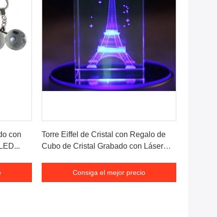
o
Consiga el mejor precio
ado con
Torre Eiffel de Cristal con Regalo de
LED...
Cubo de Cristal Grabado con Láser
3D...
o
Consiga el mejor precio