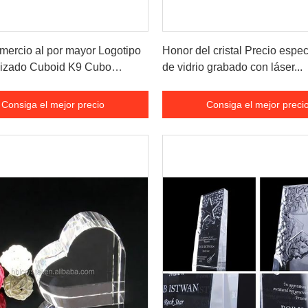
Consiga el mejor precio
Consiga el mejor preci
ercio al por mayor Logotipo
Honor del cristal Precio espe
lizado Cuboid K9 Cubo
de vidrio grabado con láser...
 Tallado Hecho a mano Cristal
Glass
Consiga el mejor precio
Consiga el mejor preci