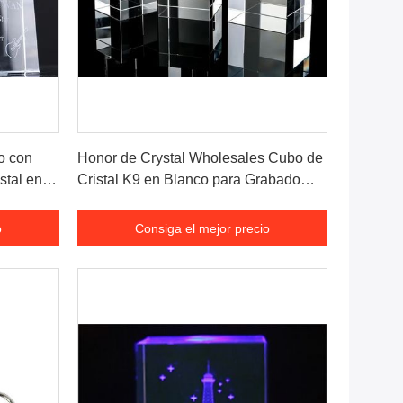
o
Consiga el mejor precio
do con
Honor de Crystal Wholesales Cubo de
stal en
Cristal K9 en Blanco para Grabado
copa de
Láser 3D Proveedor de Fabricación de
 hogar
Cristal
o
Consiga el mejor precio