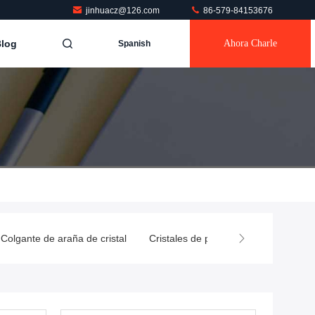
jinhuacz@126.com
86-579-84153676
log
Ahora Charle
Spanish
Colgante de araña de cristal
Cristales de pedrería termoadhesivo