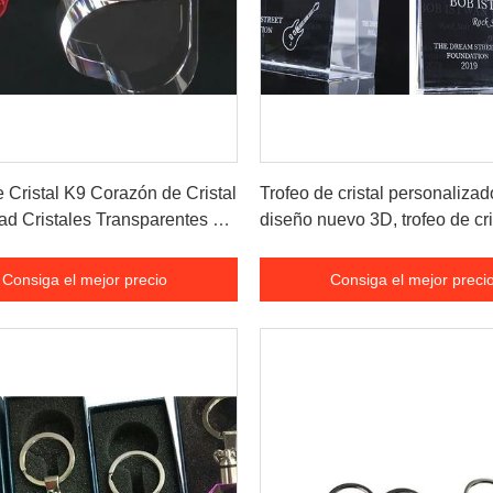
Consiga el mejor precio
Consiga el mejor preci
 Cristal K9 Corazón de Cristal
Trofeo de cristal personaliza
ad Cristales Transparentes y
diseño nuevo 3D, trofeo de cri
ara Láser 3D
forma de estrella en blanco, 
cristal para decoraciones del
Consiga el mejor precio
Consiga el mejor preci