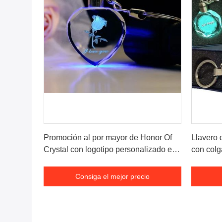
Consiga el mejor precio
Promoción al por mayor de Honor Of
Llavero 
Crystal con logotipo personalizado en
con colg
forma de corazón con llavero de cristal
llavero 
LED intermitente
llavero 
Consiga el mejor precio