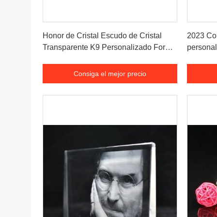
Consiga el mejor precio
Honor de Cristal Escudo de Cristal
2023 Com
Transparente K9 Personalizado Forma
persona
de Escudo de Cristal Grabado con
Cilindro
Láser 3D Placa de Premio
Wal Art 
Consiga el mejor precio