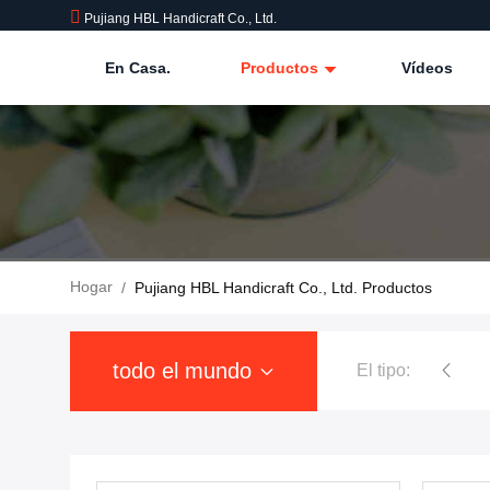
Pujiang HBL Handicraft Co., Ltd.
En Casa.
Productos
Vídeos
Hogar
/
Pujiang HBL Handicraft Co., Ltd. Productos
todo el mundo
El tipo: