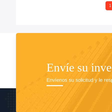
1
Envíe su inve
Envíenos su solicitud y le re