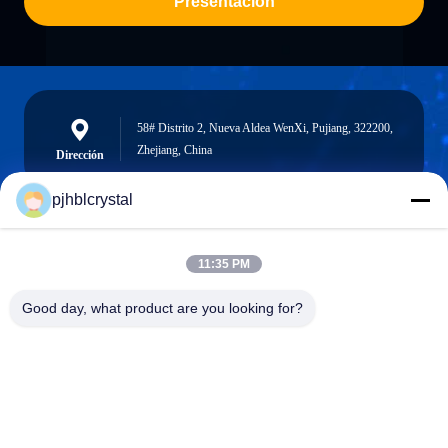
Presentación
58# Distrito 2, Nueva Aldea WenXi, Pujiang, 322200,
Zhejiang, China
Dirección
pjhblcrystal
jinhuacz@126.com
11:35 PM
E-mail
Good day, what product are you looking for?
0086-579-84153676
Teléfono