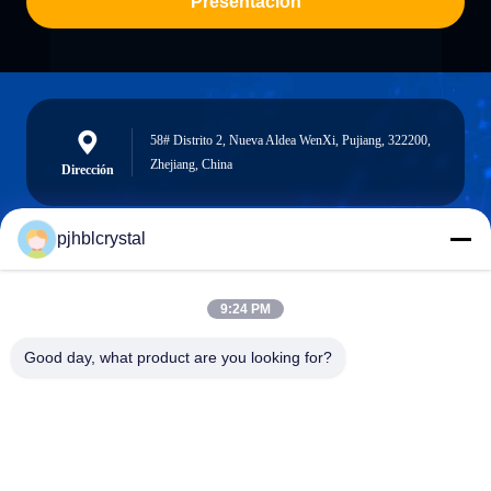
Presentación
58# Distrito 2, Nueva Aldea WenXi, Pujiang, 322200,
Zhejiang, China
Dirección
pjhblcrystal
jinhuacz@126.com
Correo
9:24 PM
electrónico
Good day, what product are you looking for?
0086-579-84153676
Teléfono