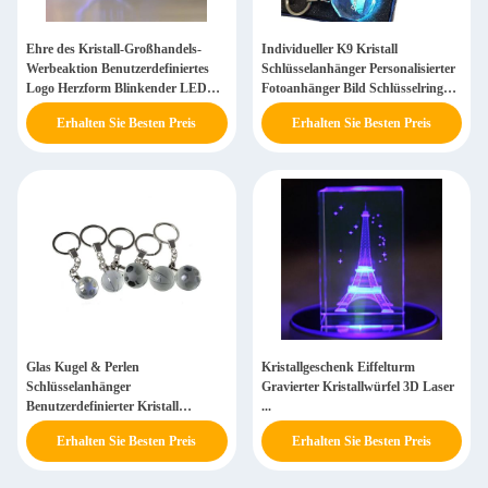
Ehre des Kristall-Großhandels-
Individueller K9 Kristall
Werbeaktion Benutzerdefiniertes
Schlüsselanhänger Personalisierter
Logo Herzform Blinkender LED
Fotoanhänger Bild Schlüsselring
Kristall-Schlüsselanhänger
Lasergravur LED Licht
Erhalten Sie Besten Preis
Erhalten Sie Besten Preis
Schlüsselanhänger Einzigartiges
Geschenk
Glas Kugel & Perlen
Kristallgeschenk Eiffelturm
Schlüsselanhänger
Gravierter Kristallwürfel 3D Laser
Benutzerdefinierter Kristall
...
Schlüsselanhänger LED...
Erhalten Sie Besten Preis
Erhalten Sie Besten Preis