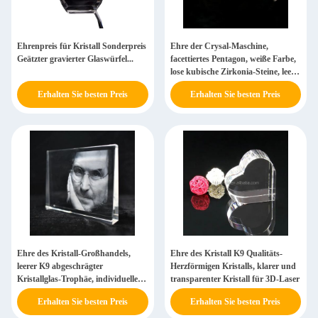
Ehrenpreis für Kristall Sonderpreis
Ehre der Crysal-Maschine,
Geätzter gravierter Glaswürfel...
facettiertes Pentagon, weiße Farbe,
lose kubische Zirkonia-Steine, leere
Kristallwürfel zum Gravieren
Erhalten Sie besten Preis
Erhalten Sie besten Preis
Ehre des Kristall-Großhandels,
Ehre des Kristall K9 Qualitäts-
leerer K9 abgeschrägter
Herzförmigen Kristalls, klarer und
Kristallglas-Trophäe, individuelles
transparenter Kristall für 3D-Laser
Logo-Foto für Geschäftsgeschenke
Erhalten Sie besten Preis
Erhalten Sie besten Preis
und Souvenirs