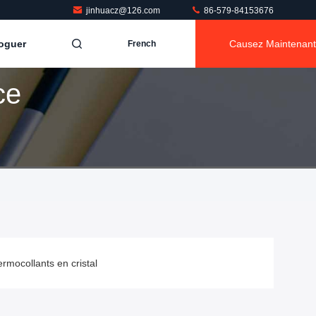
jinhuacz@126.com
86-579-84153676
oguer
Causez Maintenant
French
ce
ermocollants en cristal