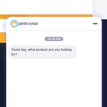
pjhblcrystal
Envoyez
12:06 AM
Good day, what product are you looking 
for?
Contactez-Nous
jinhuacz@126.com
86-579-84153676
58# 2ème district, Nouveau village de WenXi,
Pujiang, 322200, Zhejiang, Chine