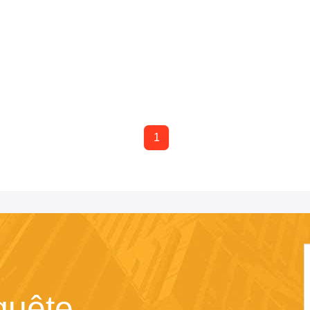
1
quête