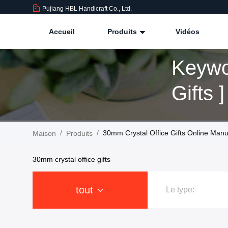
Pujiang HBL Handicraft Co., Ltd.
Accueil
Produits
Vidéos
Keywo
Gifts 
/
/
30mm Crystal Office Gifts Online Manu
Maison
Produits
30mm crystal office gifts
tout
Le type: