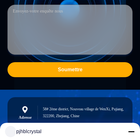
Soumettre
58# 2ème district, Nouveau village de WenXi, Pujiang,
322200, Zhejiang, Chine
Adresse
pjhblcrystal