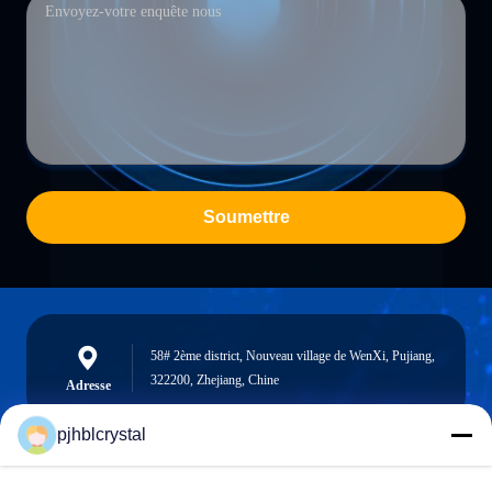
Soumettre
58# 2ème district, Nouveau village de WenXi, Pujiang,
322200, Zhejiang, Chine
Adresse
pjhblcrystal