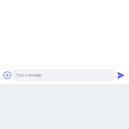
Triangle gras en cristal de verre
Bordure de chanfreinage De-Art
AB/Transparent
Cristal de couture transparent
Pierres à coudre en verre
Obtenez Le Meilleur Prix
Obtenez Le Meilleur Prix
Causez Maintenant
Photo
Video Call