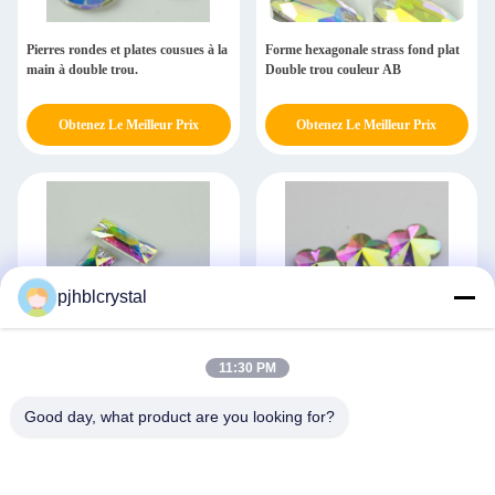
Pierres rondes et plates cousues à la
Forme hexagonale strass fond plat
main à double trou.
Double trou couleur AB
Obtenez Le Meilleur Prix
Obtenez Le Meilleur Prix
pjhblcrystal
11:30 PM
Bandes de cristaux carrés à coudre
Pierres de cristal pour la décoration
10x30mm
de sacs et vêtements
Good day, what product are you looking for?
Obtenez Le Meilleur Prix
Obtenez Le Meilleur Prix