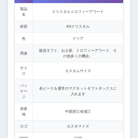
製品
クリスタルトロフィーアワード
名
材質
K9クリスタル
色
クリア
販促ギフト、お土産、トロフィーアワード、そ
用途
の他多くの機会。
サイ
カスタムサイズ
ズ
パッ
各ピースを通常のマグネットギフトボックスに
ケー
入れます
ジ
原産
中国浙江省浦江
地
ロゴ
カスタマイズ