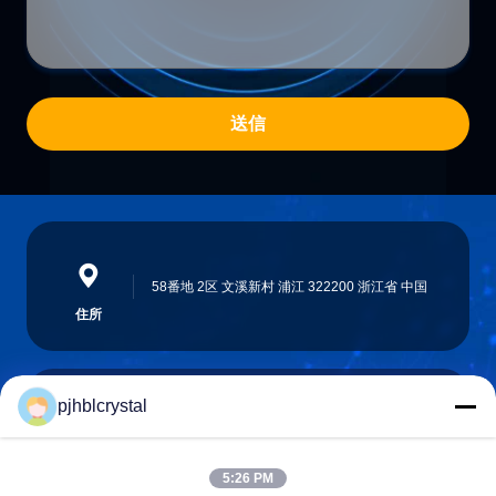
送信
58番地 2区 文溪新村 浦江 322200 浙江省 中国
住所
pjhblcrystal
jinhuacz@126.com
電子メール
5:26 PM