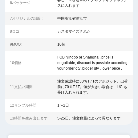
各ピースを通常のマグネットギフトボック
6パッケージ:
スに入れます
7オリジナルの場所:
中国浙江省浦江市
8ロゴ:
カスタマイズされた
9MOQ:
10個
FOB Ningbo or Shanghai, price is
10価格:
negotiable, discount is possible according
your order qty .bigger qty , lower price .
注文確認時に30％T / Tのデポジット、出荷
11支払い期間:
前に70％T / T。値が大きい場合は、L/C も
受け入れられます。
12サンプル時間:
1〜2日
13時間を生み出します:
5-25日、注文数量によって異なります