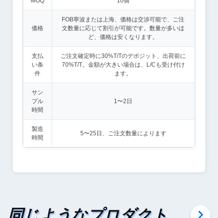
MOQ
10個
FOB寧波または上海、価格は交渉可能で、ご注
価格
文数量に応じて割引が可能です。数量が多いほ
ど、価格は安くなります。
支払
ご注文確定時に30%T/Tのデポジット、出荷前に
い条
70%T/T。金額が大きい場合は、L/Cも受け付け
件
ます。
サン
プル
1〜2日
時間
製造
5〜25日、ご注文数量によります
時間
同じようなプロダクト