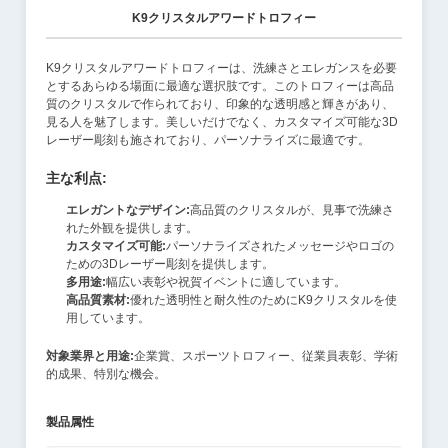
K9クリスタルアワードトロフィー
K9クリスタルアワードトロフィーは、洗練さとエレガンスを必要
とするあらゆる場面に最適な選択肢です。このトロフィーは高品
質のクリスタルで作られており、印象的な透明感と輝きがあり、
見る人を魅了します。美しいだけでなく、カスタマイズ可能な3D
レーザー彫刻も施されており、パーソナライズに最適です。
主な利点:
エレガントなデザイン:
高品質のクリスタルが、見事で洗練さ
れた外観を提供します。
カスタマイズ可能:
パーソナライズされたメッセージやロゴの
ための3Dレーザー彫刻を提供します。
多用途:
幅広い表彰や祝賀イベントに適しています。
高品質素材:
優れた透明性と耐久性のためにK9クリスタルを使
用しています。
対象業界と用途:
企業賞、スポーツトロフィー、従業員表彰、学術
的成果、特別な機会。
製品属性