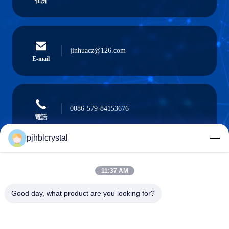
住所
jinhuacz@126.com
E-mail
0086-579-84153676
電話
pjhblcrystal
11:37 AM
Pujiang HBL Handicraft Co., Ltd.
Good day, what product are you looking for?
Pujiang HBL Handicraft Co., Ltd.