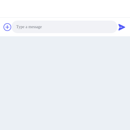
De-Art 面取りエッジ クリア縫製
三角形のラインストーン AB/クリ
クリスタルガラス縫い付けストー
ア マルチカラー ガラス
ン
お問い合わせ
お問い合わせ
今雑談しなさい
Photo
Video Call
Audio Call
ネイル用グリーン蛍光ガラスクリ
レモンガラスラインストーン爪留
スタル
めクリスタル
お問い合わせ
お問い合わせ