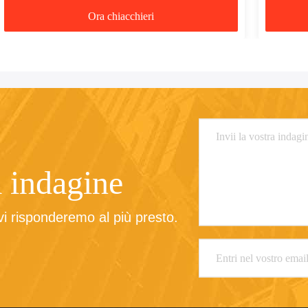
Ora chiacchieri
a indagine
 vi risponderemo al più presto.