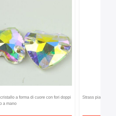
 cristallo a forma di cuore con fori doppi
Strass piatto a due
to a mano