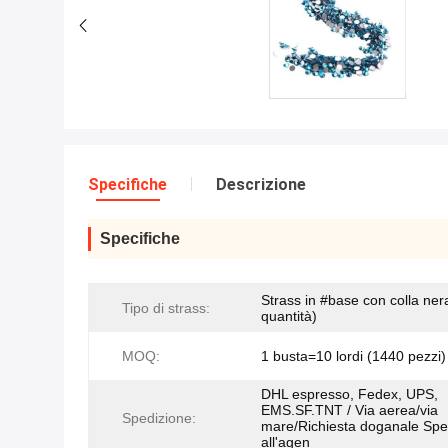
Specifiche
Descrizione
Specifiche
Strass in #base con colla ne
Tipo di strass:
quantità)
MOQ:
1 busta=10 lordi (1440 pezzi)
DHL espresso, Fedex, UPS,
EMS.SF.TNT / Via aerea/via
Spedizione:
mare/Richiesta doganale Spe
all'agen