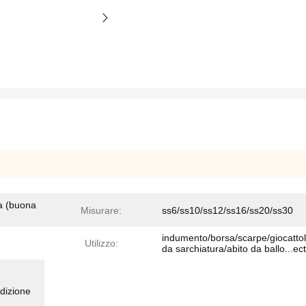
ra (buona
Misurare:
ss6/ss10/ss12/ss16/ss20/ss30
indumento/borsa/scarpe/giocattoli
Utilizzo:
da sarchiatura/abito da ballo...ect
dizione