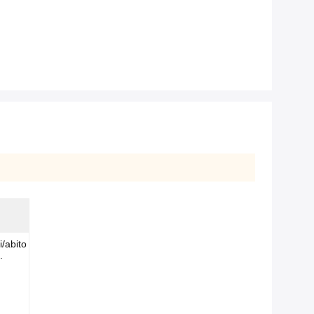
/abito
.