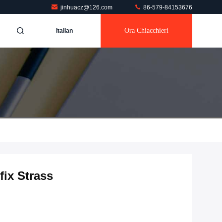
jinhuacz@126.com
86-579-84153676
Ora Chiacchieri
Italian
fix Strass