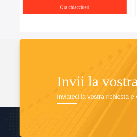
Ora chiacchieri
Invii la vostr
Inviateci la vostra richiesta e