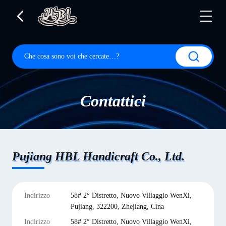
Contattici
Pujiang HBL Handicraft Co., Ltd.
Indirizzo
58# 2° Distretto, Nuovo Villaggio WenXi,
Pujiang, 322200, Zhejiang, Cina
Indirizzo
58# 2° Distretto, Nuovo Villaggio WenXi,