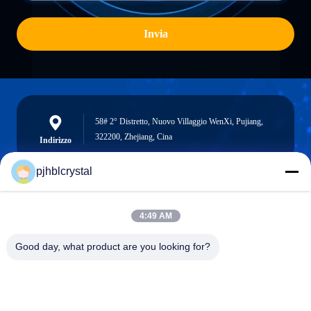
Invia
58# 2° Distretto, Nuovo Villaggio WenXi, Pujiang,
322200, Zhejiang, Cina
Indirizzo
pjhblcrystal
jinhuacz@126.com
4:49 AM
E-mail
Good day, what product are you looking for?
0086-579-84153676
Telefono