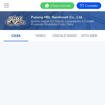
Chiacchierata
Contatto
Pujiang HBL Handicraft Co., Ltd.
Qualità Regali Di Cristallo, Lampadario A Cristalli
Pendente Produttore From China
CASA
VIDEO
LISTA MUSICALE RADIOFONICA
SITO WEB