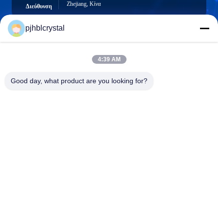
Zhejiang, Κίνα
Διεύθυνση
pjhblcrystal
jinhuacz@126.com
4:39 AM
E-mail
Good day, what product are you looking for?
0086-579-84153676
Τηλέφωνο
Pujiang HBL Handicraft Co., Ltd.