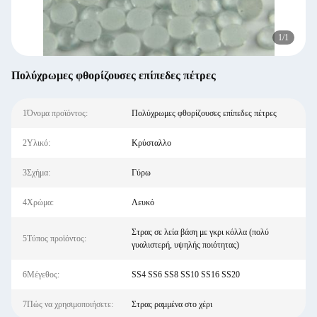
1
/
1
Πολύχρωμες φθορίζουσες επίπεδες πέτρες
1Όνομα προϊόντος:
Πολύχρωμες φθορίζουσες επίπεδες πέτρες
2Υλικό:
Κρύσταλλο
3Σχήμα:
Γύρω
4Χρώμα:
Λευκό
Στρας σε λεία βάση με γκρι κόλλα (πολύ
5Τύπος προϊόντος:
γυαλιστερή, υψηλής ποιότητας)
6Μέγεθος:
SS4 SS6 SS8 SS10 SS16 SS20
7Πώς να χρησιμοποιήσετε:
Στρας ραμμένα στο χέρι