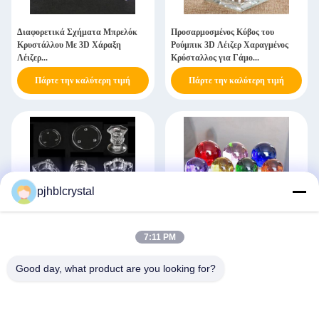
Διαφορετικά Σχήματα Μπρελόκ
Προσαρμοσμένος Κύβος του
Κρυστάλλου Με 3D Χάραξη
Ρούμπικ 3D Λέιζερ Χαραγμένος
Λέιζερ...
Κρύσταλλος για Γάμο...
Πάρτε την καλύτερη τιμή
Πάρτε την καλύτερη τιμή
pjhblcrystal
7:11 PM
Νέο Δημιουργικό Φενγκ Σούι
K9 Διαφανείς Κρυστάλλινες
Κηροπήγιο Κρυστάλλινο Γυάλινο
Μπάλες Lensball Magic Bola De
Κηροπήγιο...
Cristal 30-...
Good day, what product are you looking for?
Πάρτε την καλύτερη τιμή
Πάρτε την καλύτερη τιμή