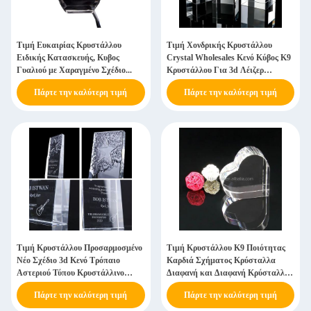
Τιμή Ευκαιρίας Κρυστάλλου
Τιμή Χονδρικής Κρυστάλλου
Ειδικής Κατασκευής, Κυβος
Crystal Wholesales Κενό Κύβος K9
Γυαλιού με Χαραγμένο Σχέδιο...
Κρυστάλλου Για 3d Λέιζερ
Επιφανειακή Χάραξη
Πάρτε την καλύτερη τιμή
Πάρτε την καλύτερη τιμή
Προμηθευτής Κατασκευής
Κρυστάλλων
Τιμή Κρυστάλλου Προσαρμοσμένο
Τιμή Κρυστάλλου K9 Ποιότητας
Νέο Σχέδιο 3d Κενό Τρόπαιο
Καρδιά Σχήματος Κρύσταλλα
Αστεριού Τύπου Κρυστάλλινο
Διαφανή και Διαφανή Κρύσταλλα
Βραβείο Κρυστάλλινο Κύπελλο Για
για 3d Laser
Πάρτε την καλύτερη τιμή
Πάρτε την καλύτερη τιμή
Διακοσμήσεις Σπιτιού