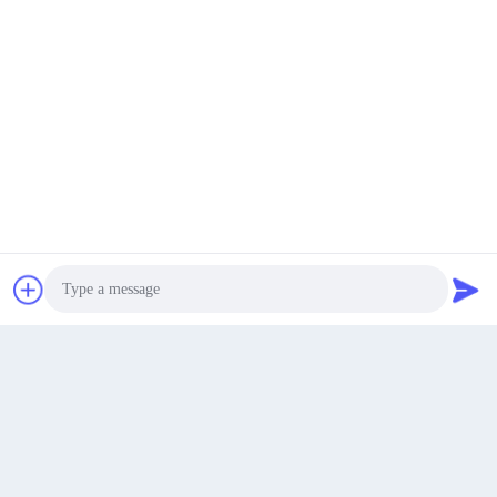
Νέος Σχεδιασμός για μπομπονιέρες
Υψηλής Ποιότητας Εργοστασιακή
γάμου με κρεμαστά κρύσταλλα και
Πώληση Κρυστάλλινο Ρολόι
κηροπήγια
Μοναδικού Σχεδιασμού
Πάρτε την καλύτερη τιμή
Πάρτε την καλύτερη τιμή
Συνομιλία τώρα
Photo
Video Call