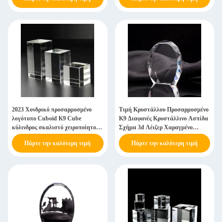
2023 Χονδρικό προσαρμοσμένο
Τιμή Κρυστάλλου Προσαρμοσμένο
λογότυπο Cuboid K9 Cube
K9 Διαφανές Κρυστάλλινο Ασπίδα
κύλινδρος σκαλιστό χειροποίητο
Σχήμα 3d Λέιζερ Χαραγμένο
κρύσταλλο Wal Art Glass
Κρυστάλλινο Βραβείο Πλάκα
Πάρτε την καλύτερη τιμή
Πάρτε την καλύτερη τιμή