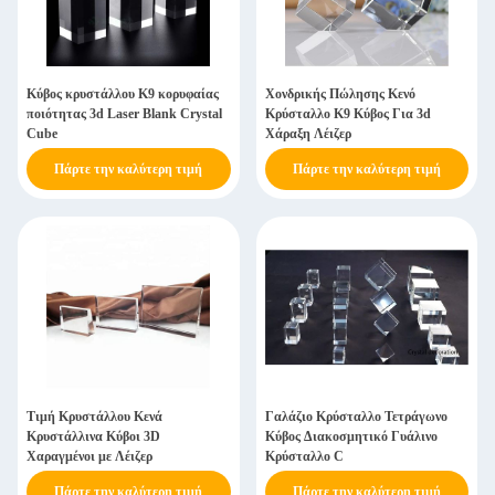
Κύβος κρυστάλλου K9 κορυφαίας
Χονδρικής Πώλησης Κενό
ποιότητας 3d Laser Blank Crystal
Κρύσταλλο K9 Κύβος Για 3d
Cube
Χάραξη Λέιζερ
Πάρτε την καλύτερη τιμή
Πάρτε την καλύτερη τιμή
Τιμή Κρυστάλλου Κενά
Γαλάζιο Κρύσταλλο Τετράγωνο
Κρυστάλλινα Κύβοι 3D
Κύβος Διακοσμητικό Γυάλινο
Χαραγμένοι με Λέιζερ
Κρύσταλλο C
Πάρτε την καλύτερη τιμή
Πάρτε την καλύτερη τιμή