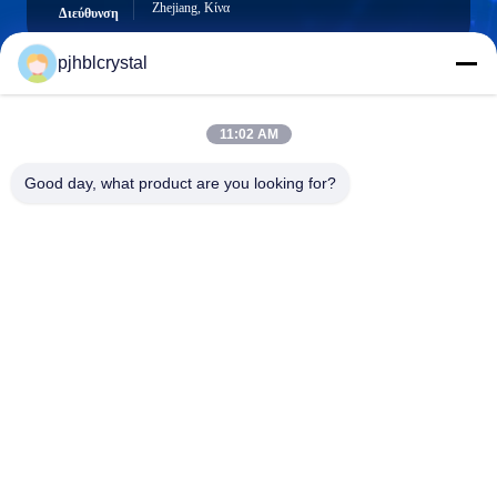
Zhejiang, Κίνα
Διεύθυνση
pjhblcrystal
jinhuacz@126.com
11:02 AM
E-mail
Good day, what product are you looking for?
0086-579-84153676
Τηλέφωνο
Pujiang HBL Handicraft Co., Ltd.