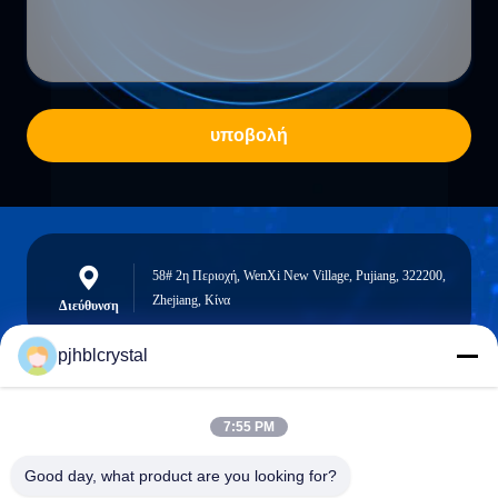
υποβολή
58# 2η Περιοχή, WenXi New Village, Pujiang, 322200,
Zhejiang, Κίνα
Διεύθυνση
pjhblcrystal
jinhuacz@126.com
7:55 PM
E-mail
Good day, what product are you looking for?