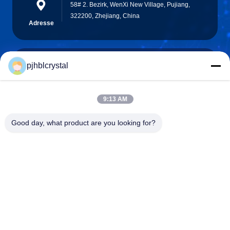
58# 2. Bezirk, WenXi New Village, Pujiang,
322200, Zhejiang, China
Adresse
pjhblcrystal
jinhuacz@126.com
E-mail
9:13 AM
Good day, what product are you looking for?
0086-579-84153676
Telefon
Pujiang HBL Handicraft Co., Ltd.