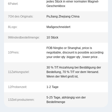
jedes Stück in einer normalen Magnet-
6Paket:
Geschenkbox
7Ort des Originals:
PuJiang Zhejiang China
8Logo:
Maßgeschneidert
9Mindestbestellmenge:
10 Stück
FOB Ningbo or Shanghai, price is
10Preis:
negotiable, discount is possible according
your order qty .bigger qty , lower price .
30 % T/T Anzahlung bei Bestätigung der
11Zahlungsziel:
Bestellung, 70 % T/T vor dem Versand.
Wenn der Wert groß ist,
12Probenzeit:
1-2 Tage
5-25 Tage, abhängig von der
13Zeit produzieren:
Bestellmenge