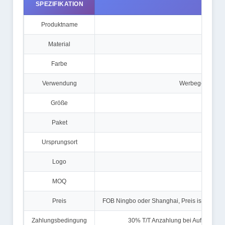
SPEZIFIKATION
Produktname
Material
Farbe
Verwendung
Werbegeschenk, 
Größe
Paket
Jedes 
Ursprungsort
Logo
MOQ
Preis
FOB Ningbo oder Shanghai, Preis ist verhand
Zahlungsbedingung
30% T/T Anzahlung bei Auftragsbest