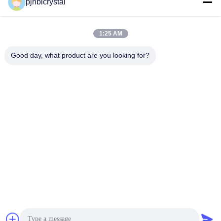
pjhblcrystal
jinhuacz@126.com
1:25 AM
E-mail
Good day, what product are you looking for?
0086-579-84153676
Telefon
Pujiang HBL Handicraft Co., Ltd.
Pujiang HBL Handicraft Co., Ltd.
Erhalten Sie besten Preis
Plaudern Sie jetzt