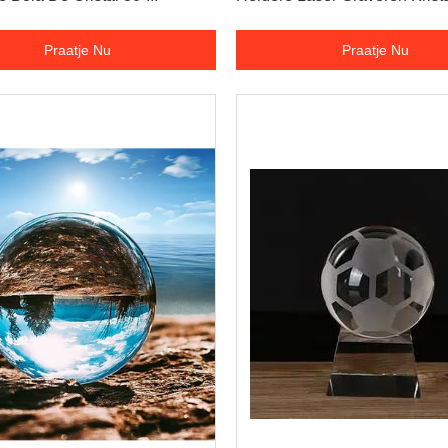
Stand
Praatje Nu
Praatje Nu