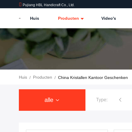
Pujiang HBL Handicraft Co., Ltd.
Huis
Producten
Video's
Huis
Producten
/
/
China Kristallen Kantoor Geschenken
alle
Type: