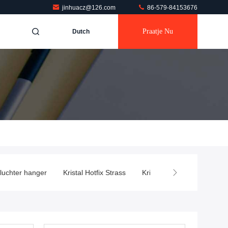
jinhuacz@126.com
86-579-84153676
Praatje Nu
Dutch
nluchter hanger
Kristal Hotfix Strass
Kristallen Geschenken