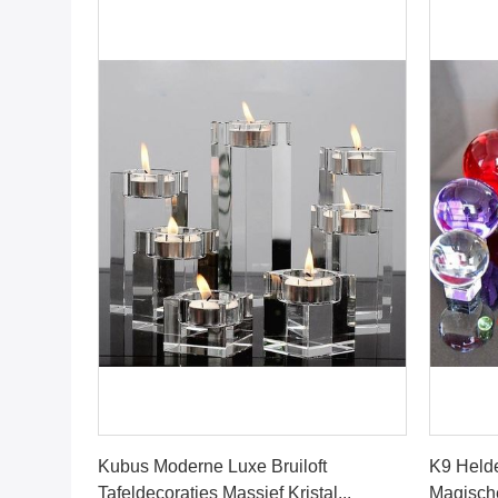
Praatje Nu
Kubus Moderne Luxe Bruiloft
K9 Helde
Tafeldecoraties Massief Kristal...
Magische