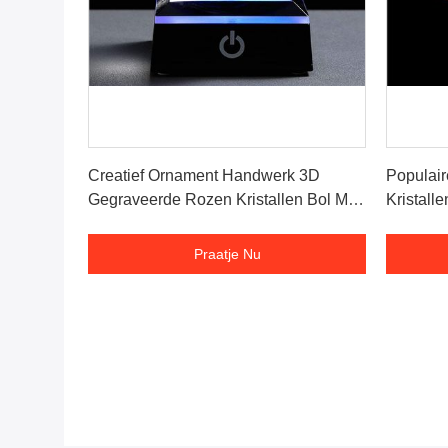
Praatje Nu
Creatief Ornament Handwerk 3D
Populai
Gegraveerde Rozen Kristallen Bol Met
Kristall
LED Voet
Logo
Praatje Nu