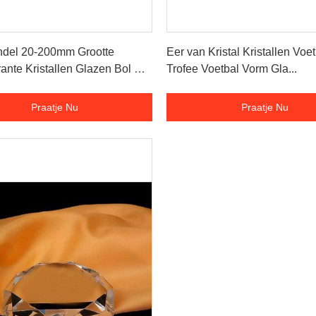
Praatje Nu
Praatje Nu
ndel 20-200mm Grootte
Eer van Kristal Kristallen Voe
ante Kristallen Glazen Bol K9
Trofee Voetbal Vorm Gla...
Kristallen Glazen Bal
Praatje Nu
Praatje Nu