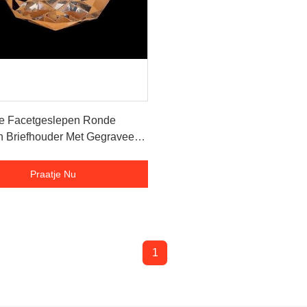
Praatje Nu
re Facetgeslepen Ronde
en Briefhouder Met Gegraveerd
Praatje Nu
1