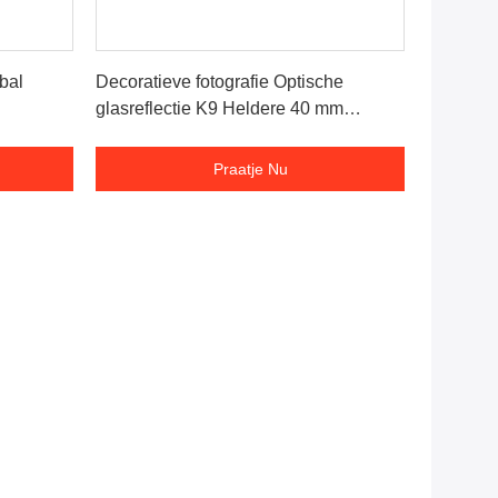
Praatje Nu
tbal
Decoratieve fotografie Optische
glasreflectie K9 Heldere 40 mm
kristallen bol
Praatje Nu