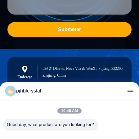
Submeter
58# 2º Distrito, Nova Vila de WenXi, Pujiang, 322200,
Zhejiang, China
Endereço
pjhblcrystal
jinhuacz@126.com
10:46 AM
E-mail
Good day, what product are you looking for?