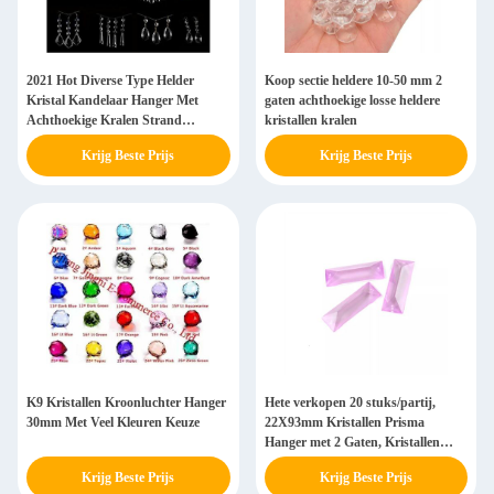
2021 Hot Diverse Type Helder
Koop sectie heldere 10-50 mm 2
Kristal Kandelaar Hanger Met
gaten achthoekige losse heldere
Achthoekige Kralen Strand
kristallen kralen
Kettingen Lamp Onderdelen Voor
Krijg Beste Prijs
Krijg Beste Prijs
Bruiloft/Hotel Lamp Decor
K9 Kristallen Kroonluchter Hanger
Hete verkopen 20 stuks/partij,
30mm Met Veel Kleuren Keuze
22X93mm Kristallen Prisma
Hanger met 2 Gaten, Kristallen
Kroonluchter Onderdeel Hanger
Krijg Beste Prijs
Krijg Beste Prijs
Prisma Druppel Woondecoratie