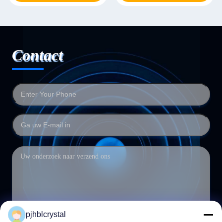
Contact
pjhblcrystal