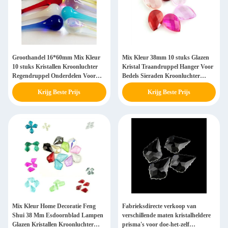
Groothandel 16*60mm Mix Kleur
Mix Kleur 38mm 10 stuks Glazen
10 stuks Kristallen Kroonluchter
Kristal Traandruppel Hanger Voor
Regendruppel Onderdelen Voor
Bedels Sieraden Kroonluchter
Hanglamp Bruiloft
Lamp Onderdelen
Krijg Beste Prijs
Krijg Beste Prijs
Gordijnkettingen Accessoires
Mix Kleur Home Decoratie Feng
Fabrieksdirecte verkoop van
Shui 38 Mm Esdoornblad Lampen
verschillende maten kristalheldere
Glazen Kristallen Kroonluchter
prisma's voor doe-het-zelf