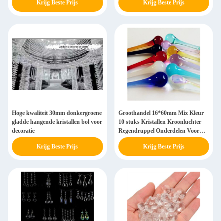
Krijg Beste Prijs
Krijg Beste Prijs
Kristallen Hangers
Hoge kwaliteit 30mm donkergroene
Groothandel 16*60mm Mix Kleur
gladde hangende kristallen bol voor
10 stuks Kristallen Kroonluchter
decoratie
Regendruppel Onderdelen Voor
Hanglamp Bruiloft
Krijg Beste Prijs
Krijg Beste Prijs
Gordijnkettingen Accessoires