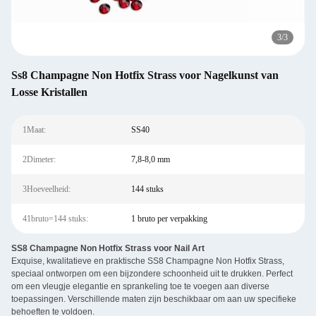
3
/
3
Ss8 Champagne Non Hotfix Strass voor Nagelkunst van
Losse Kristallen
1Maat:
SS40
2Dimeter:
7,8-8,0 mm
3Hoeveelheid:
144 stuks
41bruto=144 stuks:
1 bruto per verpakking
SS8 Champagne Non Hotfix Strass voor Nail Art
Exquise, kwalitatieve en praktische SS8 Champagne Non Hotfix Strass,
speciaal ontworpen om een bijzondere schoonheid uit te drukken. Perfect
om een vleugje elegantie en sprankeling toe te voegen aan diverse
toepassingen. Verschillende maten zijn beschikbaar om aan uw specifieke
behoeften te voldoen.