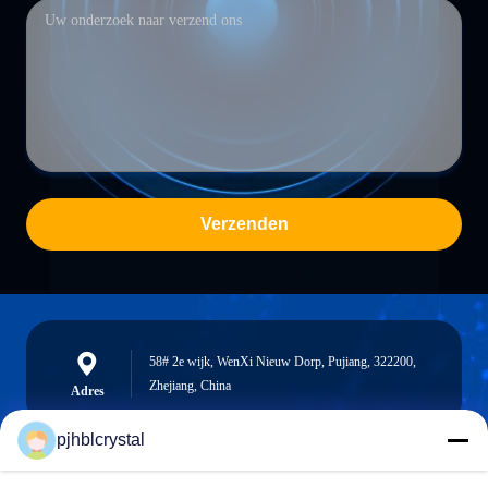
Verzenden
58# 2e wijk, WenXi Nieuw Dorp, Pujiang, 322200,
Zhejiang, China
Adres
pjhblcrystal